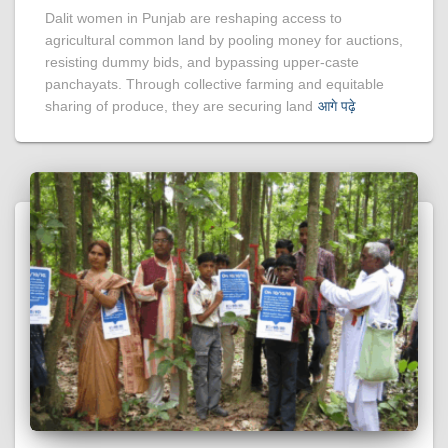
Dalit women in Punjab are reshaping access to
agricultural common land by pooling money for auctions,
resisting dummy bids, and bypassing upper-caste
panchayats. Through collective farming and equitable
sharing of produce, they are securing land
आगे पढ़े